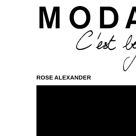
Aller 
ROSE ALEXANDER
ModaModa