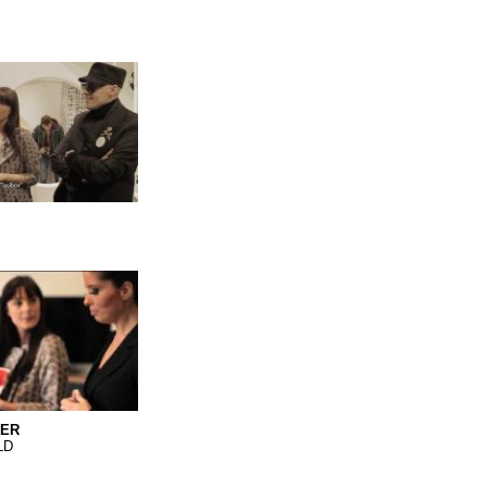
r
DER
LD