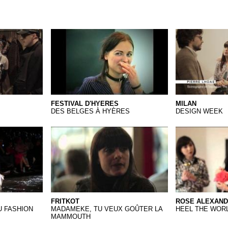
01 Hyères
FESTIVAL D'HYERES
MILAN
DES BELGES À HYÈRES
DESIGN WEEK
kt
FritKot
Rose Alexande
FRITKOT
ROSE ALEXAN
U FASHION
MADAMEKE, TU VEUX GOÛTER LA
HEEL THE WOR
MAMMOUTH