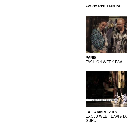
www.madbrussels.be
PARIS MIX TV.Qkt
PARIS
FASHION WEEK F/W
LA CAMBRE 2013.Q
LA CAMBRE 2013
EXCLU WEB - L'AVIS D
GURU