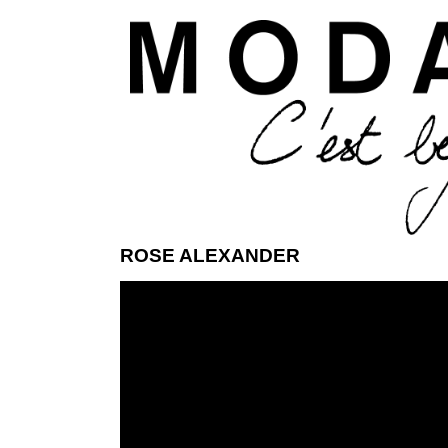
Aller 
ROSE ALEXANDER
ModaModa