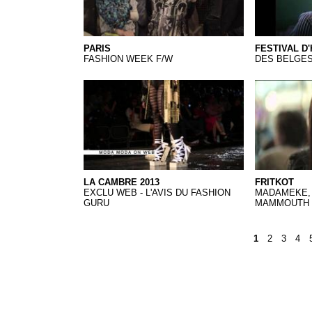
PARIS
FESTIVAL D
FASHION WEEK F/W
DES BELGES
LA CAMBRE 2013.Qkt
FritKot
LA CAMBRE 2013
FRITKOT
EXCLU WEB - L'AVIS DU FASHION
MADAMEKE, 
GURU
MAMMOUTH
1
2
3
4
Pages