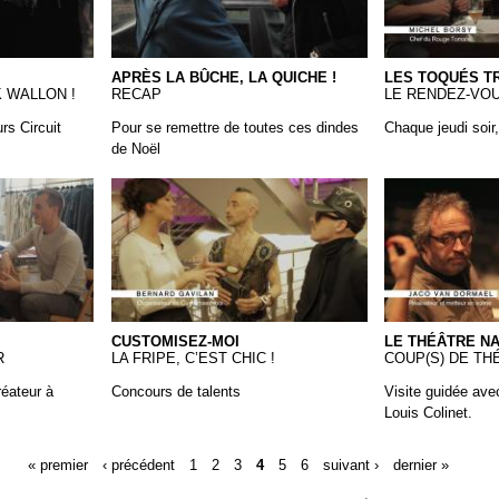
APRÈS LA BÛCHE, LA QUICHE !
LES TOQUÉS TR
 WALLON !
RECAP
LE RENDEZ-VO
rs Circuit
Pour se remettre de toutes ces dindes
Chaque jeudi soir,
de Noël
14-Customisez-moi!
13 TheatreNat
CUSTOMISEZ-MOI
LE THÉÂTRE NA
R
LA FRIPE, C’EST CHIC !
COUP(S) DE TH
réateur à
Concours de talents
Visite guidée avec
Louis Colinet.
« premier
‹ précédent
1
2
3
4
5
6
suivant ›
dernier »