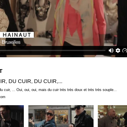
T
R, DU CUIR, DU CUIR,...
u cuir, ... Oui, oui, oui, mais du cuir très très doux et très très souple...
.com
CUIT
Moda Moda - New year
16_Les Toqué