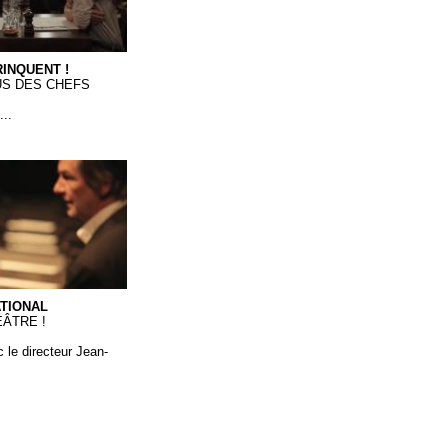
INQUENT !
US DES CHEFS
...
ional - ETALON MIX WEB
TIONAL
ÉÂTRE !
 le directeur Jean-