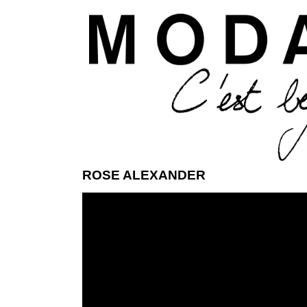
Aller 
ROSE ALEXANDER
ModaModa