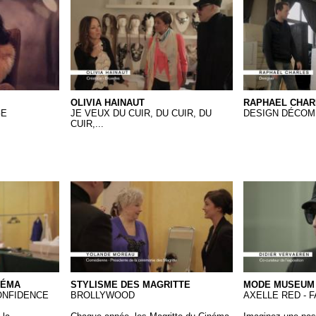
28 Olivia Hainaut - Qkt
Raphael Charl
OLIVIA HAINAUT
RAPHAEL CHAR
GE
JE VEUX DU CUIR, DU CUIR, DU
DESIGN DÉCOM
CUIR,...
éma
Magritte - Brollywood
Mode Museum 
NÉMA
STYLISME DES MAGRITTE
MODE MUSEUM
ONFIDENCE
BROLLYWOOD
AXELLE RED - 