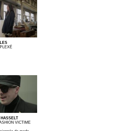
es
LES
PLEXÉ
Hasselt
 HASSELT
FASHION VICTIME