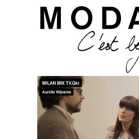
Aller 
ModaModa