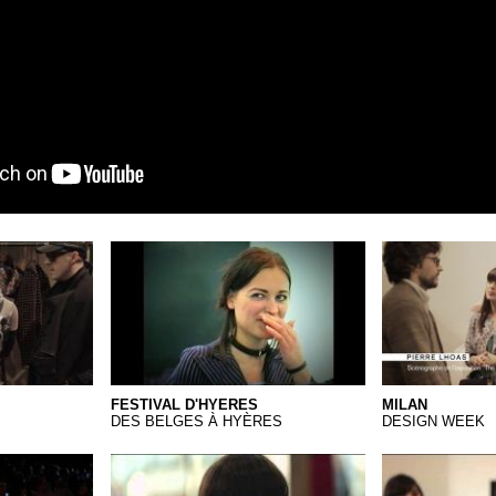
01 Hyères
FESTIVAL D'HYERES
MILAN
DES BELGES À HYÈRES
DESIGN WEEK
kt
FritKot
Rose Alexande