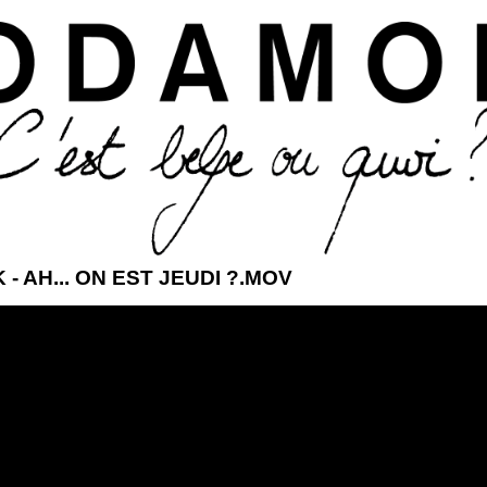
Aller au contenu principal
- AH... ON EST JEUDI ?.MOV